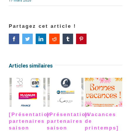
17 mars 2026
Partagez cet article !
Facebook
Twitter
LinkedIn
Reddit
Tumblr
Pinterest
Articles similaires
[Présentation
[Présentation
[Vacances
[P
partenaires
partenaires
de
pa
saison
saison
printemps]
sa