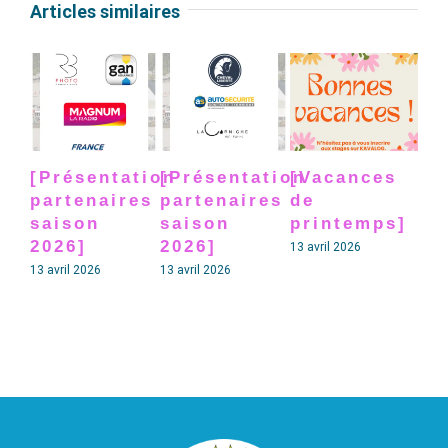
Articles similaires
[Présentation
[Présentation
[Vacances
[P
partenaires
partenaires
de
pa
saison
saison
printemps]
sa
2026]
2026]
20
13 avril 2026
13 avril 2026
13 avril 2026
13 av