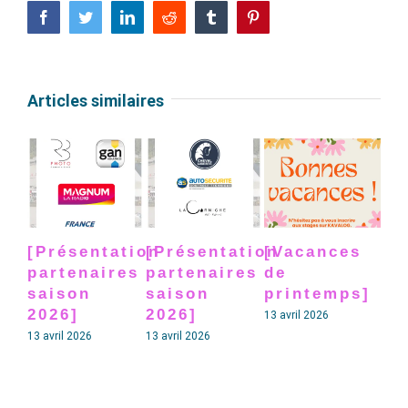
Facebook
Twitter
LinkedIn
Reddit
Tumblr
Pinterest
Articles similaires
[Présentation
[Présentation
[Vacances
[P
partenaires
partenaires
de
pa
saison
saison
printemps]
sa
2026]
2026]
20
13 avril 2026
13 avril 2026
13 avril 2026
13 av