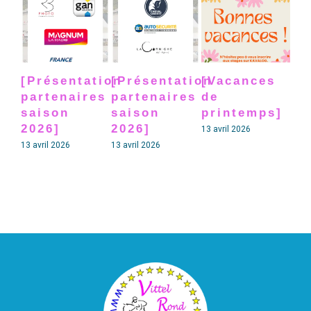
[Présentation
[Présentation
[Vacances
[P
partenaires
partenaires
de
pa
saison
saison
printemps]
sa
2026]
2026]
20
13 avril 2026
13 avril 2026
13 avril 2026
13 av