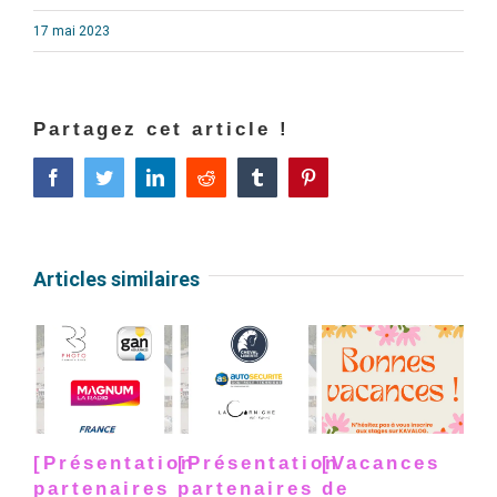
17 mai 2023
Partagez cet article !
Facebook
Twitter
LinkedIn
Reddit
Tumblr
Pinterest
Articles similaires
[Présentation
[Présentation
[Vacances
[P
partenaires
partenaires
de
pa