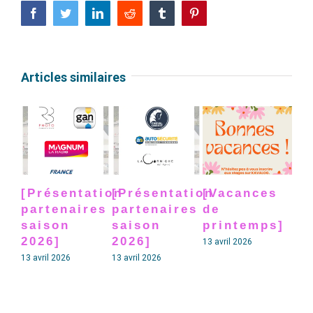
Facebook
Twitter
LinkedIn
Reddit
Tumblr
Pinterest
Articles similaires
[Présentation
[Présentation
[Vacances
[P
partenaires
partenaires
de
pa
saison
saison
printemps]
sa
2026]
2026]
20
13 avril 2026
13 avril 2026
13 avril 2026
13 av