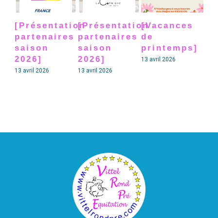
[Présentation
[Présentation
[Vacances
[P
partenaires
partenaires
de
pa
saison
saison
printemps]
sa
2026]
2026]
20
13 avril 2026
13 avril 2026
13 avril 2026
13 av