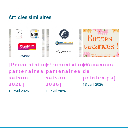
Articles similaires
[Présentation
[Présentation
[Vacances
[P
partenaires
partenaires
de
pa
saison
saison
printemps]
sa
2026]
2026]
20
13 avril 2026
13 avril 2026
13 avril 2026
13 av