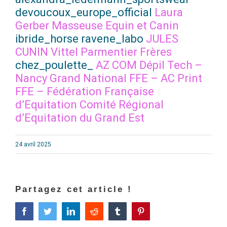
devoucoux_europe_official
Laura
Gerber Masseuse Equin et Canin
ibride_horse ravene_labo
JULES
CUNIN Vittel
Parmentier Frères
chez_poulette_
AZ COM
Dépil Tech –
Nancy
Grand National FFE – AC Print
FFE – Fédération Française
d’Equitation
Comité Régional
d’Equitation du Grand Est
24 avril 2025
Partagez cet article !
Facebook
Twitter
LinkedIn
Reddit
Tumblr
Pinterest