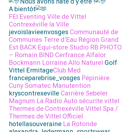
Nous avons hâte d’y être !
A bientôt
FEI Eventing
Ville de Vittel
Contrexéville la Ville
jevoislavieenvosges
Communauté de
Communes Terre d’Eau
Région Grand
Est
BACK Equi-store
Studio RB PHOTO
– Romain BIND
Cerfrance
Alfalor
Bockmann Lorraine
Allo Naturel
Golf
Vittel Ermitage
Club Med
franceparebrise_vosges
Pépinière
Cuny
Somatec Manutention
kryscontrexeville
Carrière Sebeler
Magnum La Radio
Auto sécurite vittel
Thermes de Contrexéville
Vittel Spa /
Thermes de Vittel Officiel
hotellasouveraine
La Rotonde
alexandra_ledermann_sportswear