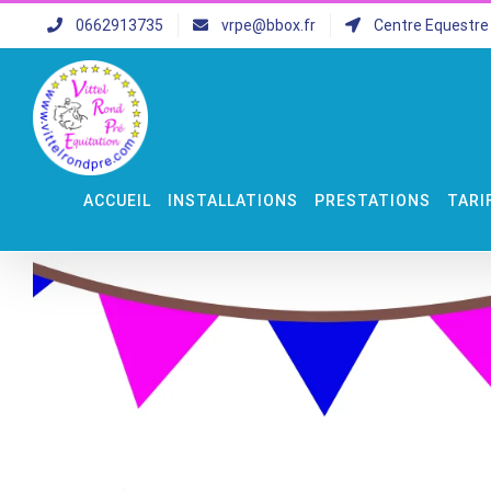
Skip
0662913735
vrpe@bbox.fr
Centre Equestre 
to
content
ACCUEIL
INSTALLATIONS
PRESTATIONS
TARI
Voir
l'image
agrandie