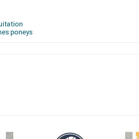
uitation
mes poneys