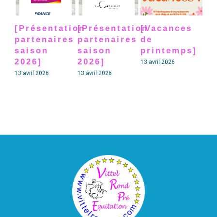
[Présentation
[Présentation
[Vacances
[P
partenaires
partenaires
de
pa
saison
saison
printemps]
sa
2026]
2026]
20
13 avril 2026
13 avril 2026
13 avril 2026
13 av